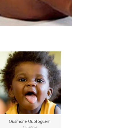
Ousmane Ouologuem
Coumbala