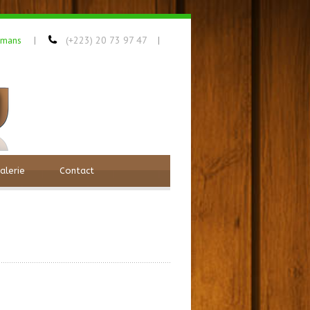
amans
(+223) 20 73 97 47
|
|
alerie
Contact