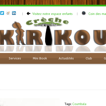
Visitez notre espace enfants
Coin des m
|
|
Services
Mini Book
Actualités
Club
G
Tags:
Coumbala