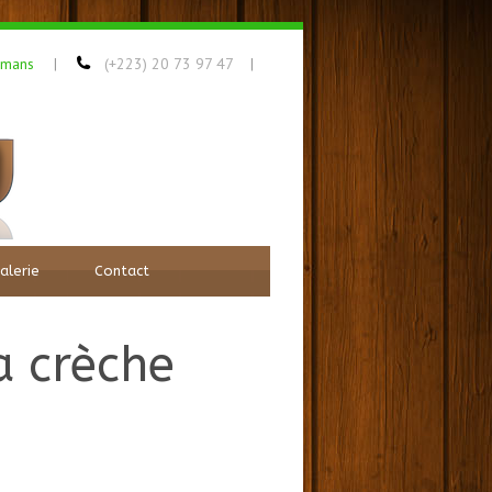
amans
(+223) 20 73 97 47
|
|
alerie
Contact
la crèche