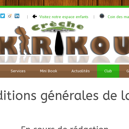
Visitez notre espace enfants
Coin des m
|
|
Services
Mini Book
Actualités
Club
G
itions générales de 