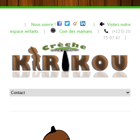
Nous suivre !
Visitez notre
|
|
espace enfants
Coin des mamans
(+223) 20
|
|
73 97 47
|